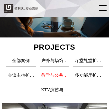
PROJECTS
全部案例
户外与场馆扩
厅堂礼堂扩声
声
项目
会议主持扩声
教学与公共广
多功能厅扩声
项目
播项目
项目
KTV演艺与固
定安装